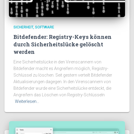
SICHERHEIT
SOFTWARE
Bitdefender: Registry-Keys können
durch Sicherheitslücke gelöscht
werden
Eine Sicherheitslücke in den Virenscannern von
Bitdefender macht es Angreifern möglich, Registry-
Schlüssel zu löschen. Seit gestern verteilt Bitdefender
Aktualisierungen dagegen. In den Virenscannern von
Bitdefender wurde eine Sicherheitslücke entdeckt, die
Angreifern das Löschen von Registry-Schlüsseln
Weiterlesen…