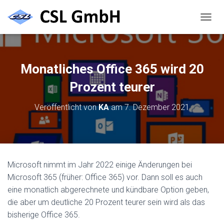
N
A
V
I
G
Monatliches Office 365 wird 20
A
T
Prozent teurer
I
O
Veröffentlicht von
KA
am
7. Dezember 2021
N
U
M
S
C
H
Microsoft nimmt im Jahr 2022 einige Änderungen bei
A
Microsoft 365 (früher: Office 365) vor. Dann soll es auch
L
T
eine monatlich abgerechnete und kündbare Option geben,
E
die aber um deutliche 20 Prozent teurer sein wird als das
N
bisherige Office 365.