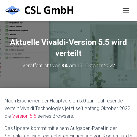
N
A
V
I
G
Aktuelle Vivaldi-Version 5.5 wird
A
T
verteilt
I
O
Veröffentlicht von
KA
am
17. Oktober 2022
N
U
M
S
C
H
Nach Erscheinen der Hauptversion 5.0 zum Jahresende
A
verteilt Vivaldi Technologies jetzt seit Anfang Oktober 2022
L
T
die
Version 5.5
seines Browsers.
E
N
Das Update kommt mit einem Aufgaben-Panel in der
Seitenleiste, einer einfacheren Einrichtung von Konten für die