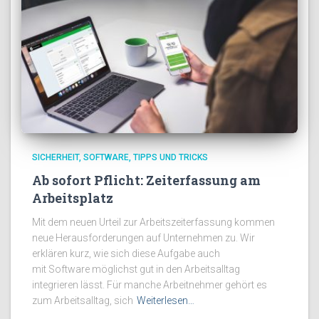
SICHERHEIT
SOFTWARE
TIPPS UND TRICKS
Ab sofort Pflicht: Zeiterfassung am
Arbeitsplatz
Mit dem neuen Urteil zur Arbeitszeiterfassung kommen
neue Herausforderungen auf Unternehmen zu. Wir
erklären kurz, wie sich diese Aufgabe auch
mit Software möglichst gut in den Arbeitsalltag
integrieren lässt. Für manche Arbeitnehmer gehört es
zum Arbeitsalltag, sich
Weiterlesen…