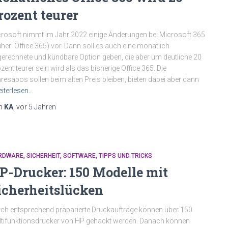
rozent teurer
rosoft nimmt im Jahr 2022 einige Änderungen bei Microsoft 365
üher: Office 365) vor. Dann soll es auch eine monatlich
erechnete und kündbare Option geben, die aber um deutliche 20
zent teurer sein wird als das bisherige Office 365. Die
resabos sollen beim alten Preis bleiben, bieten dabei aber dann
iterlesen…
n
KA
, vor
5 Jahren
RDWARE
SICHERHEIT
SOFTWARE
TIPPS UND TRICKS
P-Drucker: 150 Modelle mit
icherheitslücken
ch entsprechend präparierte Druckaufträge können über 150
tifunktionsdrucker von HP gehackt werden. Danach können