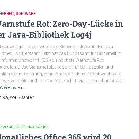
HERHEIT
SOFTWARE
arnstufe Rot: Zero-Day-Lücke in
er Java-Bibliothek Log4j
t vor wenigen Tagen wurde die Sicherheitslücke in der Java-
liothek Log4j erkannt. Jetzt hat das Bundesamt für Sicherheit in
 Informationstechnik (BSI) die höchste Warnstufe Rot
gerufen. Diese Sicherheitslücke sorgt für Schlagzeilen und
chlich Verunsicherung, denn man weiß, dass die Schwachstelle
r weitverbreitet und insbesondere sehr trivial ausnutzbar ist. Aber
Weiterlesen…
n
KA
, vor
5 Jahren
FTWARE
TIPPS UND TRICKS
onatliches Office 365 wird 20