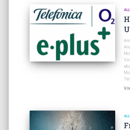
AL
H
U
Am 
Ang
Mob
Vo
abg
Mob
Tec
Vo
AL
F