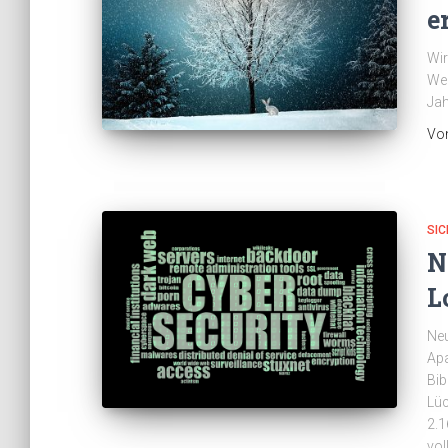
e
Wir
Wei
Jah
Vo
SIC
N
L
Neu
Apa
Bib
Lüc
2.1
vol