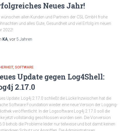
rfolgreiches Neues Jahr!
 wünschen allen Kunden und Partnern der CSL GmbH frohe
hnachten und alles Gute, Gesundheit und viel Erfolg im neuen
r 2022!
n
KA
, vor
5 Jahren
HERHEIT
SOFTWARE
eues Update gegen Log4Shell:
og4j 2.17.0
es Update: Log4j 2.17.0 schließt die Lücke Inzwischen hat die
che Software Foundation wieder eine neue Version der Logging-
liothek veröffentlicht: In der Logsoftware Log4j 2.17.0 soll die
ke jetzt vollständig geschlossen worden sein. Die Vorversion
6.0 behob die Probleme leider nur teilweise und bot damit keinen
lständigen Schutz vor Angriffen. Die Administratoren