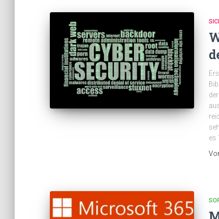
SIC
W
d
Ers
Bib
der
aus
rei
seh
es
Vo
SO
M