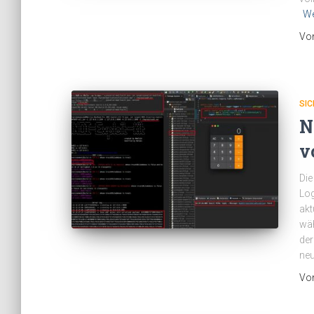
We
Vo
SIC
N
v
Die
Log
akt
wäh
der
neu
Vo