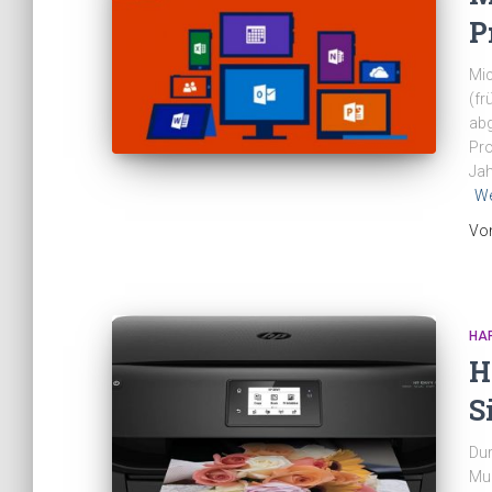
P
Mic
(fr
abg
Pro
Jah
We
Vo
HA
H
S
Dur
Mul