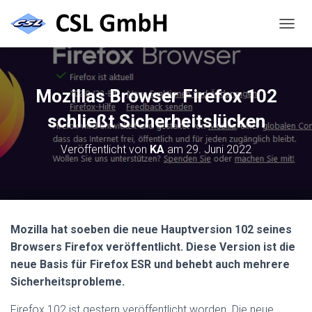
N
A
V
I
G
Mozillas Browser Firefox 102
A
T
schließt Sicherheitslücken
I
O
Veröffentlicht von
KA
am
29. Juni 2022
N
U
M
S
C
H
Mozilla hat soeben die neue Hauptversion 102 seines
A
Browsers Firefox veröffentlicht. Diese Version ist die
L
T
neue Basis für Firefox ESR und behebt auch mehrere
E
Sicherheitsprobleme.
N
Firefox 102 ist gestern veröffentlicht worden. Die neue