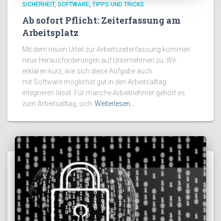
SICHERHEIT
SOFTWARE
TIPPS UND TRICKS
Ab sofort Pflicht: Zeiterfassung am
Arbeitsplatz
Mit dem neuen Urteil zur Arbeitszeiterfassung kommen
neue Herausforderungen auf Unternehmen zu. Wir
erklären kurz, wie sich diese Aufgabe auch
mit Software möglichst gut in den Arbeitsalltag
integrieren lässt. Für manche Arbeitnehmer gehört es
zum Arbeitsalltag, sich
Weiterlesen…