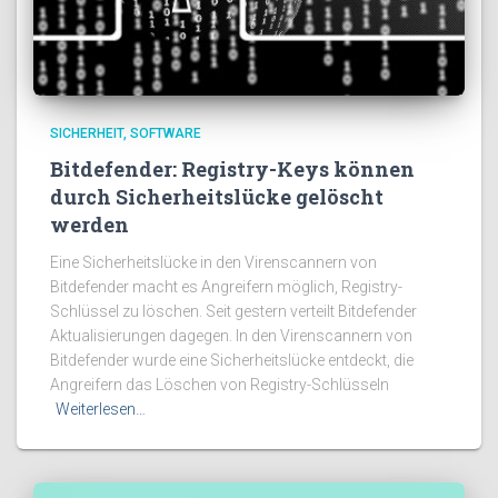
SICHERHEIT
SOFTWARE
Bitdefender: Registry-Keys können
durch Sicherheitslücke gelöscht
werden
Eine Sicherheitslücke in den Virenscannern von
Bitdefender macht es Angreifern möglich, Registry-
Schlüssel zu löschen. Seit gestern verteilt Bitdefender
Aktualisierungen dagegen. In den Virenscannern von
Bitdefender wurde eine Sicherheitslücke entdeckt, die
Angreifern das Löschen von Registry-Schlüsseln
Weiterlesen…