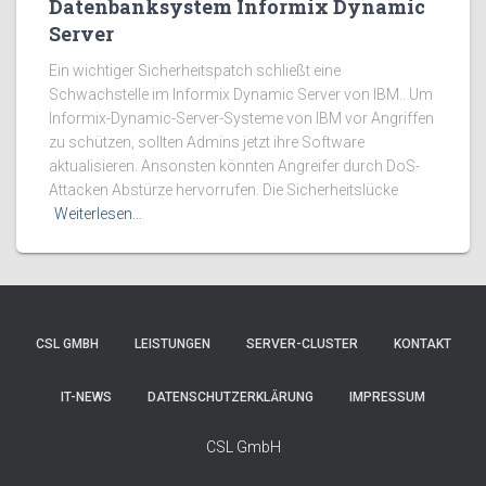
Datenbanksystem Informix Dynamic
Server
Ein wichtiger Sicherheitspatch schließt eine
Schwachstelle im Informix Dynamic Server von IBM.. Um
Informix-Dynamic-Server-Systeme von IBM vor Angriffen
zu schützen, sollten Admins jetzt ihre Software
aktualisieren. Ansonsten könnten Angreifer durch DoS-
Attacken Abstürze hervorrufen. Die Sicherheitslücke
Weiterlesen…
CSL GMBH
LEISTUNGEN
SERVER-CLUSTER
KONTAKT
IT-NEWS
DATENSCHUTZERKLÄRUNG
IMPRESSUM
CSL GmbH