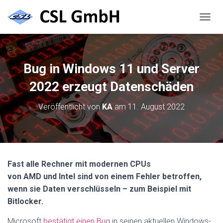
N
A
V
I
G
Bug in Windows 11 und Server
A
T
2022 erzeugt Datenschäden
I
O
Veröffentlicht von
KA
am
11. August 2022
N
U
M
S
C
H
Fast alle Rechner mit modernen CPUs
A
von AMD und Intel sind von einem Fehler betroffen,
L
T
wenn sie Daten verschlüsseln – zum Beispiel mit
E
Bitlocker.
N
Microsoft
bestätigt einen Bug
in seinen aktuellen Windows-