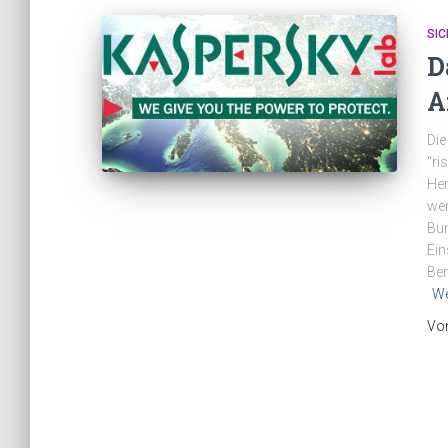
SIC
D
A
Die
“ri
Her
wer
Bun
Ein
Ben
We
Vo