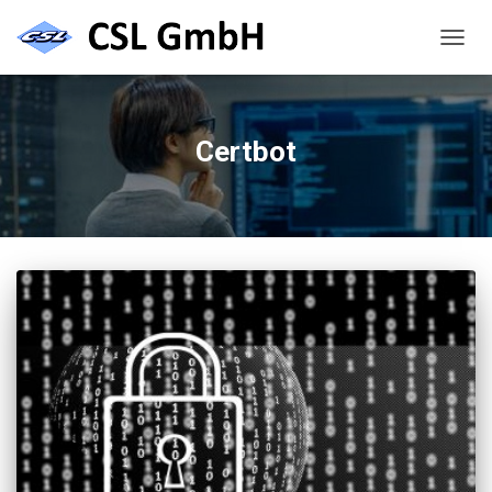
NAVIG
UMSC
Certbot