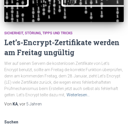
SICHERHEIT
STÖRUNG
TIPPS UND TRICKS
Let’s-Encrypt-Zertifikate werden
am Freitag ungültig
Wer auf seinen Servern die kostenlosen Zertifikate von Let’s
Encrypt benutzt, sollte am Freitag die korrekte Funktion überprüfen,
denn am kommenden Freitag, dem 28. Januiar, zieht Let’s Encrypt
(LE) viele Zertifikate zurück, die wegen eines fehlerbehafteten
Prüfmechanismus beim Erstellen jetzt auch selbst als fehlerhaft
gelten. Let’s Encrypt teilte dazu mit,
Weiterlesen…
Von
KA
, vor
5 Jahren
Suchen