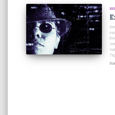
SIC
E
Adm
nac
Kri
ste
Hat
Tag
Vo