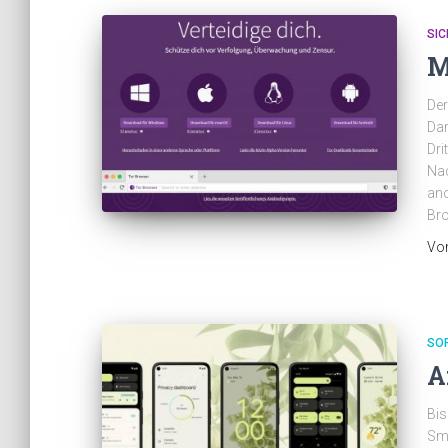
SIC
M
Der
Dar
Dri
Nac
ano
Bro
Vo
SO
A
Bis
Sm