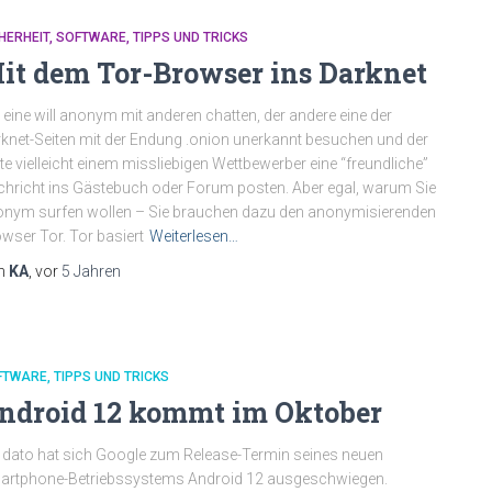
HERHEIT
SOFTWARE
TIPPS UND TRICKS
it dem Tor-Browser ins Darknet
 eine will anonym mit anderen chatten, der andere eine der
knet-Seiten mit der Endung .onion unerkannt besuchen und der
tte vielleicht einem missliebigen Wettbewerber eine “freundliche”
hricht ins Gästebuch oder Forum posten. Aber egal, warum Sie
nym surfen wollen – Sie brauchen dazu den anonymisierenden
wser Tor. Tor basiert
Weiterlesen…
n
KA
, vor
5 Jahren
FTWARE
TIPPS UND TRICKS
ndroid 12 kommt im Oktober
 dato hat sich Google zum Release-Termin seines neuen
artphone-Betriebssystems Android 12 ausgeschwiegen.