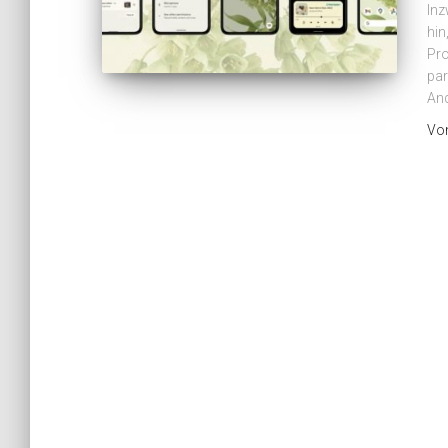
Inz
hin
Pro
par
An
Vo