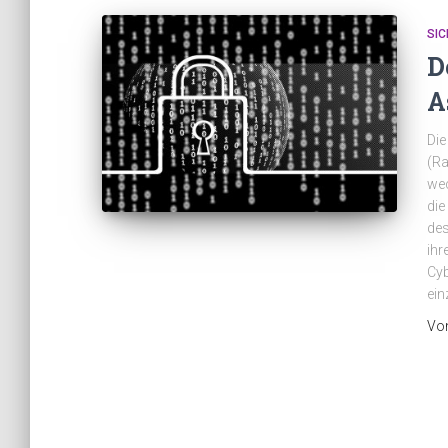
SIC
D
A
Die
(Ra
wec
die
des
ihr
Cyb
ein
Vo