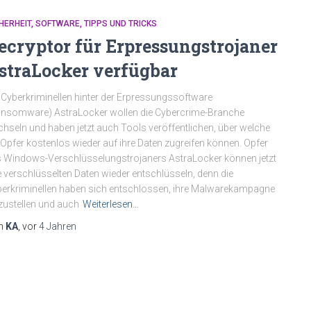
HERHEIT
SOFTWARE
TIPPS UND TRICKS
ecryptor für Erpressungstrojaner
straLocker verfügbar
 Cyberkriminellen hinter der Erpressungssoftware
nsomware) AstraLocker wollen die Cybercrime-Branche
hseln und haben jetzt auch Tools veröffentlichen, über welche
 Opfer kostenlos wieder auf ihre Daten zugreifen können. Opfer
 Windows-Verschlüsselungstrojaners AstraLocker können jetzt
e verschlüsselten Daten wieder entschlüsseln, denn die
erkriminellen haben sich entschlossen, ihre Malwarekampagne
zustellen und auch
Weiterlesen…
n
KA
, vor
4 Jahren