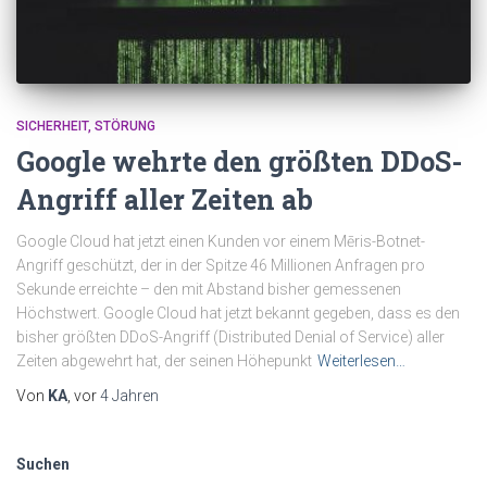
SICHERHEIT
STÖRUNG
Google wehrte den größten DDoS-
Angriff aller Zeiten ab
Google Cloud hat jetzt einen Kunden vor einem Mēris-Botnet-
Angriff geschützt, der in der Spitze 46 Millionen Anfragen pro
Sekunde erreichte – den mit Abstand bisher gemessenen
Höchstwert. Google Cloud hat jetzt bekannt gegeben, dass es den
bisher größten DDoS-Angriff (Distributed Denial of Service) aller
Zeiten abgewehrt hat, der seinen Höhepunkt
Weiterlesen…
Von
KA
, vor
4 Jahren
Suchen