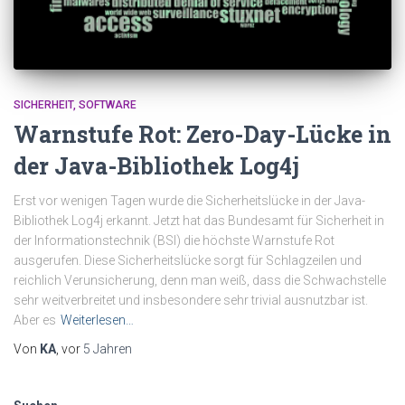
SICHERHEIT
SOFTWARE
Warnstufe Rot: Zero-Day-Lücke in
der Java-Bibliothek Log4j
Erst vor wenigen Tagen wurde die Sicherheitslücke in der Java-
Bibliothek Log4j erkannt. Jetzt hat das Bundesamt für Sicherheit in
der Informationstechnik (BSI) die höchste Warnstufe Rot
ausgerufen. Diese Sicherheitslücke sorgt für Schlagzeilen und
reichlich Verunsicherung, denn man weiß, dass die Schwachstelle
sehr weitverbreitet und insbesondere sehr trivial ausnutzbar ist.
Aber es
Weiterlesen…
Von
KA
, vor
5 Jahren