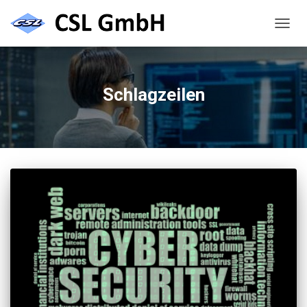
NAVIG
UMSC
Schlagzeilen