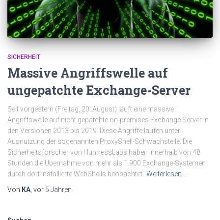
SICHERHEIT
Massive Angriffswelle auf
ungepatchte Exchange-Server
Seit vorgestern (Freitag, 20. August) läuft eine massive
Angriffswelle auf nicht gepatchte on-premises Exchange Server in
den Versionen 2013 bis 2019. Diese Angriffe laufen unter
Ausnutzung der sogenannten ProxyShell-Schwachstelle. Die
Sicherheitsforscher von HuntressLabs haben innerhalb von 48
Stunden die Übernahme von mehr als 1.900 Exchange-Systemen
durch dort installierte WebShells beobachtet.
Weiterlesen…
Von
KA
, vor
5 Jahren