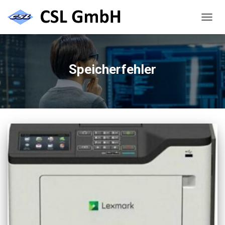
NAVIG
UMSC
Speicherfehler