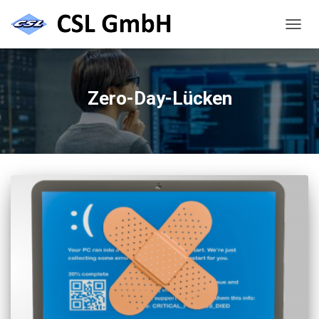
NAVIG
UMSC
Zero-Day-Lücken