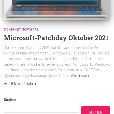
SICHERHEIT
SOFTWARE
Microsoft-Patchday Oktober 2021
Zum Oktober-Patchday 2021 hat Microsoft in der letzten Woche
seine kumulativen Updates für Windows 10 ausgerollt. Die Patches
kamen wie immer am zweiten Dienstag des Monats heraus und
haben 71 teils kritische Sicherheitslücken in Windows 10, Windows
11, Office und weiteren Microsoft-Programmen wie NET Core,
Dynamics, Edge, Exchange Server, Office,
Weiterlesen…
Von
KA
, vor
5 Jahren
Suchen
SUCHEN