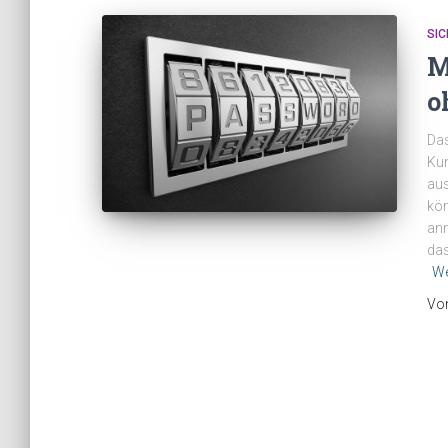
SIC
M
o
Das
Kun
aus
kön
anm
das
We
Vo