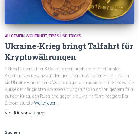
ALLGEMEIN
SICHERHEIT
TIPPS UND TRICKS
Ukraine-Krieg bringt Talfahrt für
Kryptowährungen
Neben Bitcoin, Ether & Co. reagieren auch die internationalen
Aktienindizes negativ auf den gestrigen russischen Einmarsch in
die Ukraine – auch der DAX und sogar der russische RTS-Index. Die
Kurse der gängigsten Kryptowährungen haben schon gestern früh
auf den Krieg, den Russland gegen die Ukraine führt, reagiert: Der
Bitcoin stürzte
Weiterlesen…
Von
KA
, vor
4 Jahren
Suchen