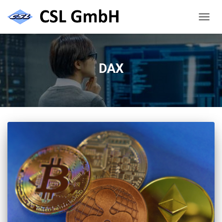
NAVIG
UMSC
DAX